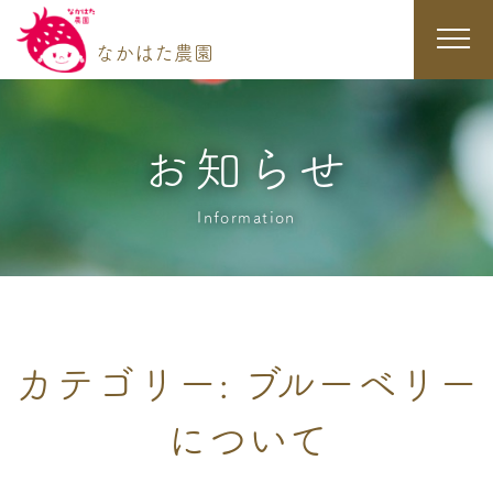
なかはた農園
ホーム
お知らせ
なかはた農園
Information
イチゴ狩り
ブルーベリー狩り
カテゴリー: ブルーベリー
商品紹介
について
お知らせ